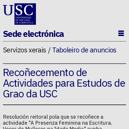
Ir ao contido da p�xina
Sede electrónica
Ab
Servizos xerais
Taboleiro de anuncios
Recoñecemento de
Actividades para Estudos de
Grao da USC
Resolución reitoral pola que se recoñece a
actividade "A Presenza Feminina na Escritura.
Voces de Mulleres na Idade Media" cunha