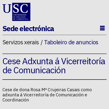
Ir ao contido da p�xina
Sede electrónica
Ab
Servizos xerais
Taboleiro de anuncios
Cese Adxunta á Vicerreitoría
de Comunicación
Cese de dona Rosa Mª Crujeiras Casais como
adxunta á Vicerreitoría de Comunicación e
Coordinación