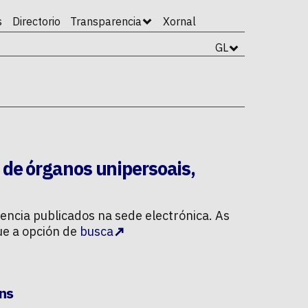
s
Directorio
Transparencia
Xornal
GL
s de órganos unipersoais
,
rencia
publicados na sede electrónica. As
ue a opción de
busca
óns