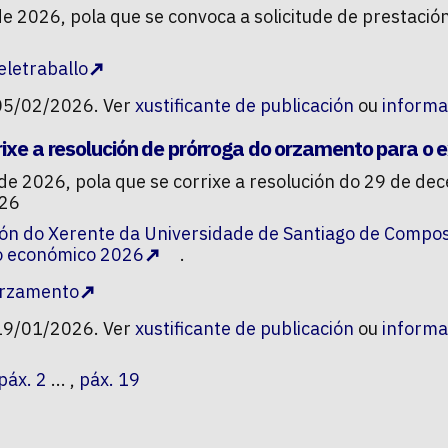
de 2026, pola que se convoca a solicitude de prestaci
eletraballo
05/02/2026. Ver
xustificante de publicación
ou
informa
rixe a resolución de prórroga do orzamento para o
 de 2026, pola que se corrixe a resolución do 29 de d
026
ón do Xerente da Universidade de Santiago de Compo
io económico 2026
.
orzamento
19/01/2026. Ver
xustificante de publicación
ou
informa
páx. 2
... ,
páx. 19