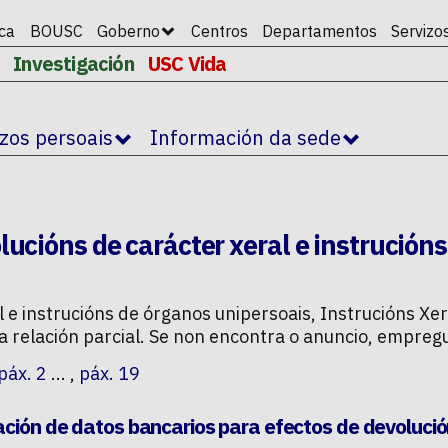
ica
BOUSC
Goberno
Centros
Departamentos
Servizo
Investigación
USC Vida
izos persoais
Información da sede
lucións de carácter xeral e instrución
l e instrucións de órganos unipersoais
,
Instrucións Xe
a relación parcial. Se non encontra o anuncio, empreg
páx. 2
... ,
páx. 19
ación de datos bancarios para efectos de devoluci