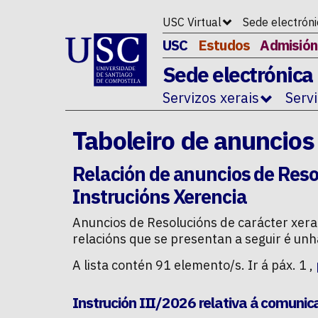
Ir ao contido da p�xina
USC Virtual
Sede electrón
USC
Estudos
Admisión
Sede electrónica
Servizos xerais
Serv
Taboleiro de anuncios
Relación de anuncios de
Reso
Instrucións Xerencia
Anuncios de
Resolucións de carácter xera
relacións que se presentan a seguir é unh
A lista contén 91 elemento/s. Ir á páx. 1 ,
Instrución III/2026 relativa á comunic