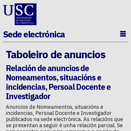
Ir ao contido da p�xina
Sede electrónica
Ab
Taboleiro de anuncios
Relación de anuncios de
Nomeamentos, situacións e
incidencias
,
Persoal Docente e
Investigador
Anuncios de
Nomeamentos, situacións e
incidencias
,
Persoal Docente e Investigador
publicados na sede electrónica. As relacións que
se presentan a seguir é unha relación parcial. Se