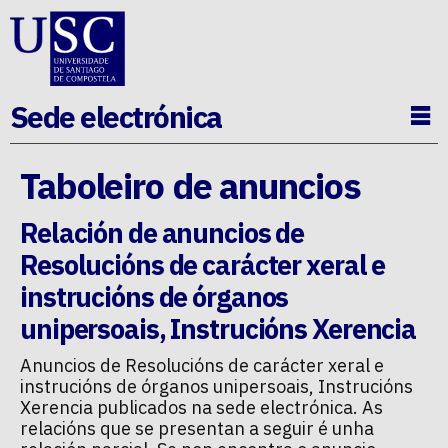
Ir ao contido da p�xina
Sede electrónica
Ab
Taboleiro de anuncios
Relación de anuncios de
Resolucións de carácter xeral e
instrucións de órganos
unipersoais
,
Instrucións Xerencia
Anuncios de
Resolucións de carácter xeral e
instrucións de órganos unipersoais
,
Instrucións
Xerencia
publicados na sede electrónica. As
relacións que se presentan a seguir é unha